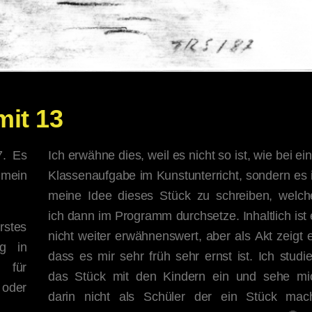
mit 13
7. Es
Ich erwähne dies, weil es nicht so ist, wie bei ei
 mein
Klassenaufgabe im Kunstunterricht, sondern es i
meine Idee dieses Stück zu schreiben, welch
ich dann im Programm durchsetze. Inhaltlich ist
stes
nicht weiter erwähnenswert, aber als Akt zeigt 
g in
dass es mir sehr früh sehr ernst ist. Ich studi
 für
das Stück mit den Kindern ein und sehe mi
 oder
darin nicht als Schüler der ein Stück mach