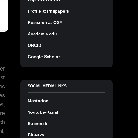
Profile at Philpapers
Research at OSF
Academia.edu
ORCID
Google Scholar
ner
st
es
SOCIAL MEDIA LINKS
 es
Mastodon
es,
Youtube-Kanal
ere
ch
Substack
t,
Bluesky