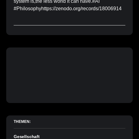
system is,the less world it can have.#AI
#Philosophyhttps://zenodo.org/records/18006914
THEMEN:
Gesellschaft